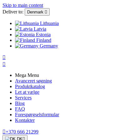
Skip to main content
Deliver to:
Denmark

Lithuania
Latvia
Estonia
Finland
Germany


Mega Menu
Avanceret søgning
Produktkatalog
Let at vælge
Services
Blog
FAQ
Forespørgselsformular
Kontakter

+370 666 21299
DK
