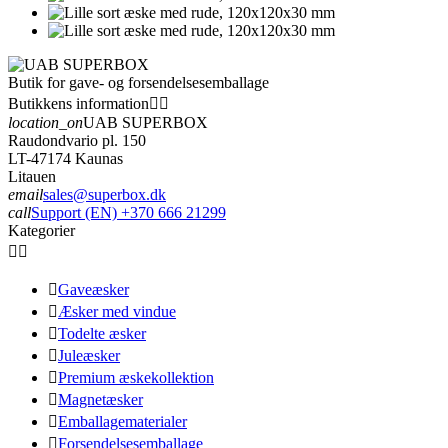
Butik for gave- og forsendelsesemballage
Butikkens information


location_on
UAB SUPERBOX
Raudondvario pl. 150
LT-47174 Kaunas
Litauen
email
sales@superbox.dk
call
Support (EN) +370 666 21299
Kategorier



Gaveæsker

Æsker med vindue

Todelte æsker

Juleæsker

Premium æskekollektion

Magnetæsker

Emballagematerialer

Forsendelsesemballage