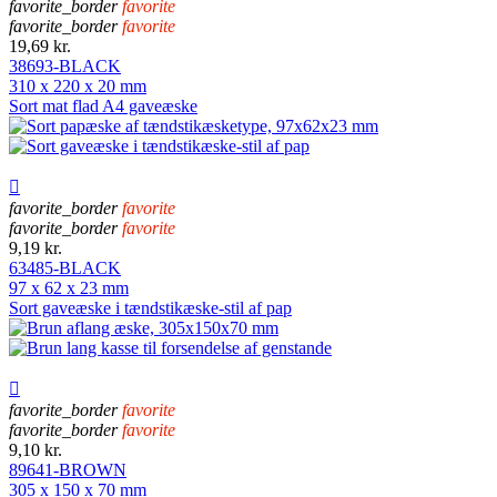
favorite_border
favorite
favorite_border
favorite
19,69 kr.
38693-BLACK
310 x 220 x 20 mm
Sort mat flad A4 gaveæske

favorite_border
favorite
favorite_border
favorite
9,19 kr.
63485-BLACK
97 x 62 x 23 mm
Sort gaveæske i tændstikæske-stil af pap

favorite_border
favorite
favorite_border
favorite
9,10 kr.
89641-BROWN
305 x 150 x 70 mm