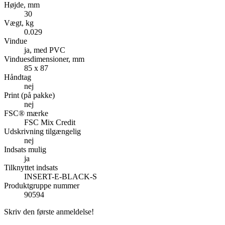
Højde, mm
30
Vægt, kg
0.029
Vindue
ja, med PVC
Vinduesdimensioner, mm
85 x 87
Håndtag
nej
Print (på pakke)
nej
FSC® mærke
FSC Mix Credit
Udskrivning tilgængelig
nej
Indsats mulig
ja
Tilknyttet indsats
INSERT-E-BLACK-S
Produktgruppe nummer
90594
Skriv den første anmeldelse!