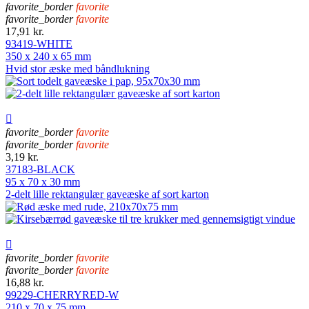
favorite_border
favorite
favorite_border
favorite
17,91 kr.
93419-WHITE
350 x 240 x 65 mm
Hvid stor æske med båndlukning

favorite_border
favorite
favorite_border
favorite
3,19 kr.
37183-BLACK
95 x 70 x 30 mm
2-delt lille rektangulær gaveæske af sort karton

favorite_border
favorite
favorite_border
favorite
16,88 kr.
99229-CHERRYRED-W
210 x 70 x 75 mm