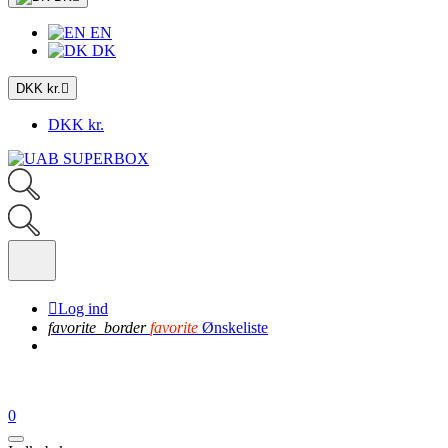
EN
DK
DKK kr.

DKK kr.

Log ind
favorite_border
favorite
Ønskeliste
0