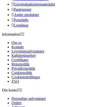

Gaveindpakningsmaterialer

Papirsposer

Andre produkter

Portefølje

Legehuse
Information


Om os
Kontakt
Leveringsoplysninger
Købsbetingelser
Certifikater
Returpolitik
Privatlivspolitik
Cookiepolitik
Cookieindstillinger
FAQ
Din konto


Personlige oplysninger
Ordrer